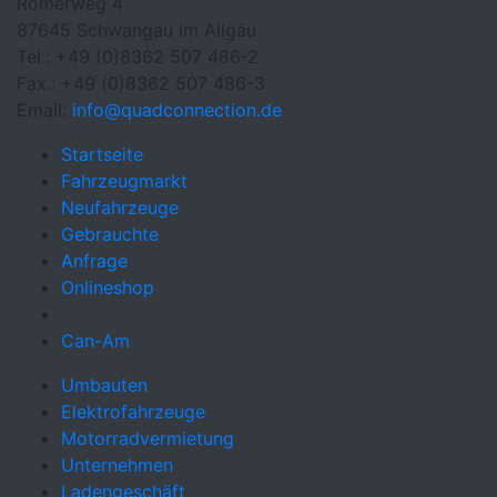
Römerweg 4
87645 Schwangau im Allgäu
Tel.:
+49 (0)8362 507 486-2
Fax.:
+49 (0)8362 507 486-3
Email:
info@quadconnection.de
Startseite
Fahrzeugmarkt
Neufahrzeuge
Gebrauchte
Anfrage
Onlineshop
Can-Am
Umbauten
Elektrofahrzeuge
Motorradvermietung
Unternehmen
Ladengeschäft