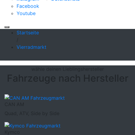
Facebook
Youtube
Startseite
/
Vierradmarkt
wähle deinen Lieblingshersteller
Fahrzeuge nach Hersteller
CAN AM
Quad, ATV, Side by Side
Kymco