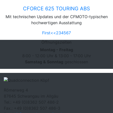
CF Moto
CFORCE 625 TOURING ABS
Mit technischen Updates und der CFMOTO-typischen
hochwertigen Ausstattung
First
<<
2
3
4
5
6
7
Öffnungszeiten
Montag - Freitag
8:00 - 12:00 Uhr & 13:00 - 17:00 Uhr
Samstag & Sonntag
geschlossen
Römerweg 4
87645 Schwangau im Allgäu
Tel.:
+49 (0)8362 507 486-2
Fax.:
+49 (0)8362 507 486-3