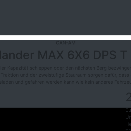
CAN-AM
lander MAX 6X6 DPS T
ller Kapazität schleppen oder den nächsten Berg bezwinge
 Traktion und der zweistufige Stauraum sorgen dafür, dass 
eladen und gefahren werden kann wie kein anderes Fahrze
Eu
Un
He