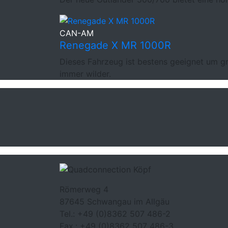
CAN-AM
Renegade X MR 1000R
Dieses Fahrzeug ist bestens geeignet um 
immer wilder.
Römerweg 4
87645 Schwangau im Allgäu
Tel.:
+49 (0)8362 507 486-2
Fax.:
+49 (0)8362 507 486-3