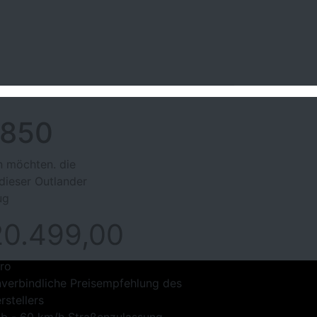
 850
n möchten. die
dieser Outlander
ug
20.499,00
ro
verbindliche Preisempfehlung des
rstellers