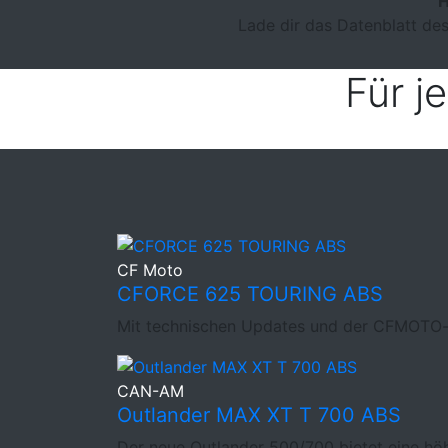
H
Lade dir das Datenblatt des
Für j
CF Moto
CFORCE 625 TOURING ABS
Mit technischen Updates und der CFMOTO-
CAN-AM
Outlander MAX XT T 700 ABS
Der neue Outlander 500/700 bietet eine hö