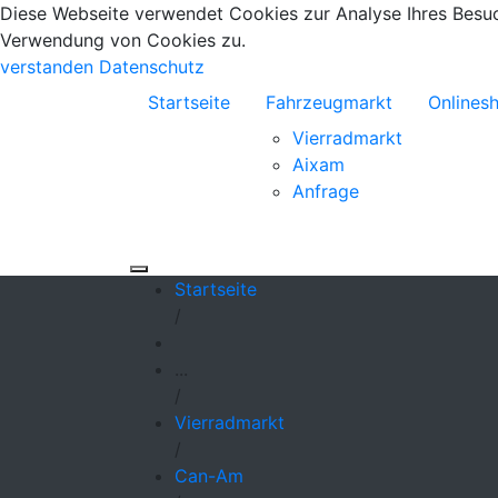
Diese Webseite verwendet Cookies zur Analyse Ihres Besuch
Verwendung von Cookies zu.
verstanden
Datenschutz
Startseite
Fahrzeugmarkt
Onlines
Vierradmarkt
Aixam
Anfrage
Startseite
/
...
/
Vierradmarkt
/
Can-Am