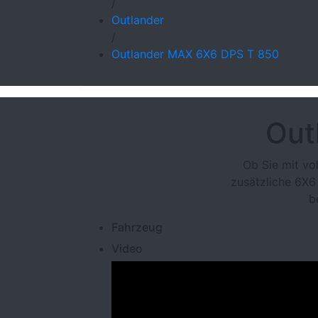
/
Outlander
/
Outlander MAX 6X6 DPS T 850
Out
Ob Sie mit vo
zusätzliche 6X6
b
Fahrzeug
Video