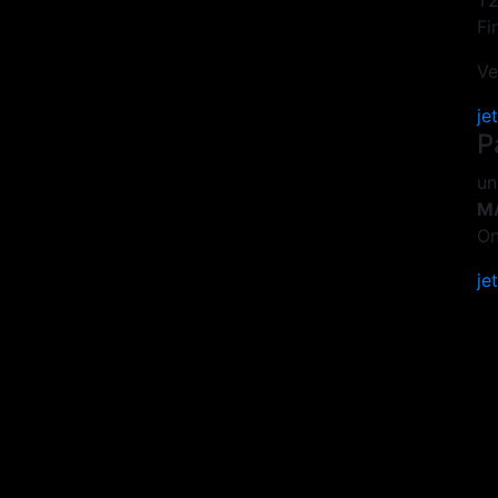
T2
Fi
Ve
je
P
un
M
On
je