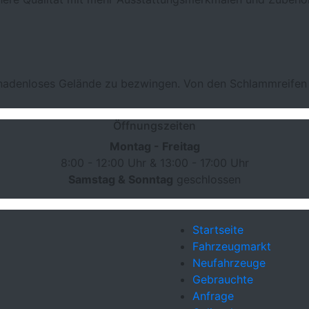
gnadenloses Gelände zu bezwingen. Von den Schlammreifen 
Öffnungszeiten
Montag - Freitag
8:00 - 12:00 Uhr & 13:00 - 17:00 Uhr
Samstag & Sonntag
geschlossen
Startseite
Fahrzeugmarkt
Neufahrzeuge
Gebrauchte
Anfrage