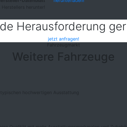
ersteller-Datenblatt
herunterladen!
 Herstellers herunter!
ede Herausforderung ger
jetzt anfragen!
Fahrzeugmarkt
Weitere Fahrzeuge
typischen hochwertigen Ausstattung
here Qualität mit mehr Ausstattungsmerkmalen und Zubehör