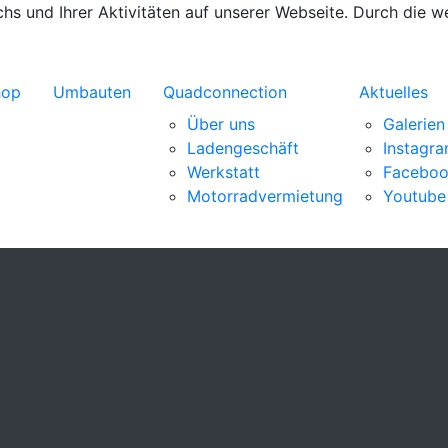
s und Ihrer Aktivitäten auf unserer Webseite. Durch die w
hop
Umbauten
Quadconnection
Aktuelles
Über uns
Galerien
Ladengeschäft
Instagr
Werkstatt
Facebo
Motorradvermietung
Youtube