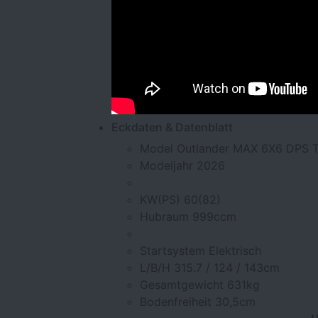
Eckdaten & Datenblatt
Model
Outlander MAX 6X6 DPS 
Modeljahr
2026
KW(PS)
60(82)
Hubraum
999ccm
Startsystem
Elektrisch
L/B/H
315.7 / 124 / 143cm
Gesamtgewicht
631kg
Bodenfreiheit
30,5cm