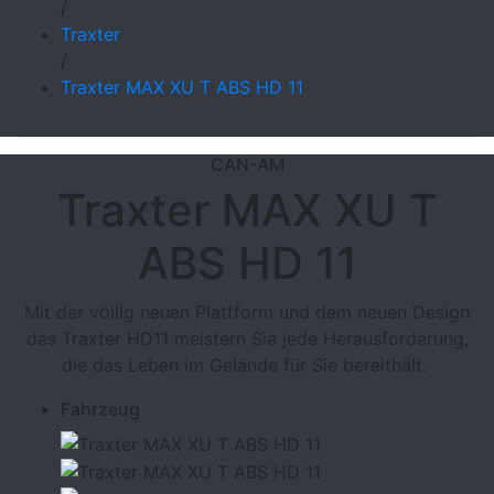
/
Traxter
/
Traxter MAX XU T ABS HD 11
CAN-AM
Traxter MAX XU T
ABS HD 11
Mit der völlig neuen Plattform und dem neuen Design
des Traxter HD11 meistern Sie jede Herausforderung,
die das Leben im Gelände für Sie bereithält.
Fahrzeug