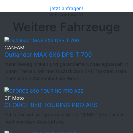
jetzt anfragen!
Fahrzeugmarkt
Weitere Fahrzeuge
CAN-AM
Outlander MAX 6X6 DPS T 700
Mehr Beweglichkeit und garantierte Unbesiegbarkeit in
jedem Terrain. Mit der zusätzlichen 6x6 Traktion steht
Ihnen kein Schlammloch im Weg!
CF Moto
CFORCE 850 TOURING PRO ABS
Mit technischen Updates und der CFMOTO-typischen
hochwertigen Ausstattung