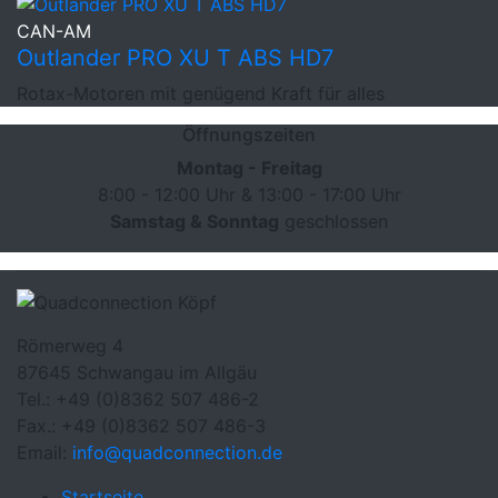
CAN-AM
Outlander PRO XU T ABS HD7
Rotax-Motoren mit genügend Kraft für alles
Öffnungszeiten
Montag - Freitag
8:00 - 12:00 Uhr & 13:00 - 17:00 Uhr
Samstag & Sonntag
geschlossen
Römerweg 4
87645 Schwangau im Allgäu
Tel.:
+49 (0)8362 507 486-2
Fax.:
+49 (0)8362 507 486-3
Email:
info@quadconnection.de
Startseite