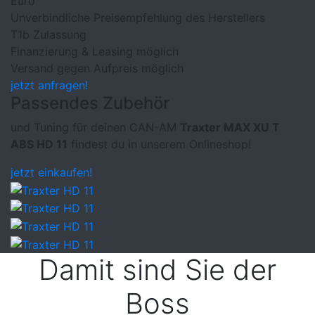
Euro
Unverbindliche Preisempfehlung des Herstellers
T1b Zulassung
Finanzierung & Leasing möglich
Versand gegen Aufpreis möglich
jetzt anfragen!
Passendes Zubehör
und Tuning für deinen CAN-AM
Traxter MAX XU T
ABS HD 11
findest du in unserem Onlineshop!
jetzt einkaufen!
Damit sind Sie der
Boss