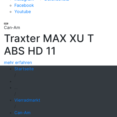
Facebook
Youtube
Can-Am
Traxter MAX XU T
ABS HD 11
mehr erfahren
Startseite
/
...
/
Vierradmarkt
/
Can-Am